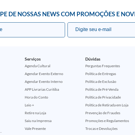
IPE DE NOSSAS NEWS COM PROMOÇÕES E NOV
Serviços
Dúvidas
Agenda Cultural
Perguntas Frequentes
Agendar Evento Externo
Política de Entregas
Agendar Evento Interno
Política de Exclusão
APP Livrarias Curitiba
Política de Pré-Venda
Hora do Conto
Política de Privacidade
Leio +
Política de Retirada em Loja
Retire na Loja
Prevenção de Fraudes
Saiu na Imprensa
Promoções e Regulamentos
Vale Presente
Trocas e Devoluções
ção Comemorativa 50 Anos (Encontros Clássicos Dc E Marvel)