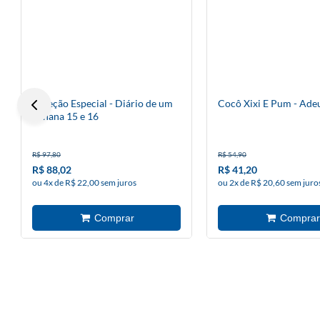
Coleção Especial - Diário de um
Cocô Xixi E Pum - Ade
banana 15 e 16
R$ 97,80
R$ 54,90
R$ 88,02
R$ 41,20
ou 4x de R$ 22,00 sem juros
ou 2x de R$ 20,60 sem juro