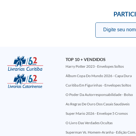
PARTIC
TOP 10 + VENDIDOS
Harry Potter 2023 - Envelopes Soltos
Álbum Copa Do Mundo 2026 - Capa Dura
Curitiba Em Figurinhas - Envelopes Soltos
O Poder Da Autorresponsabilidade - Bolso
As Regras De Ouro Dos Casais Saudáveis
Super Mario 2026 - Envelope 5 Cromos
O Livro Das Verdades Ocultas
Superman Vs. Homem-Aranha - Edi