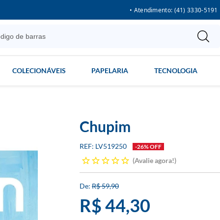
• Atendimento: (41) 3330-5191
COLECIONÁVEIS
PAPELARIA
TECNOLOGIA
Chupim
LV519250
-26% OFF
Avalie agora!
R$ 59,90
R$ 44,30