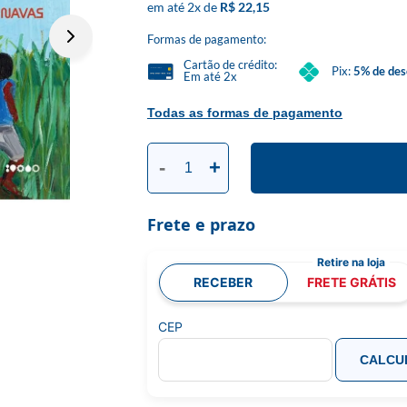
2
x
R$ 22,15
Formas de pagamento:
Cartão de crédito:
Pix:
5% de des
Em até 2x
Todas as formas de pagamento
-
+
Frete e prazo
RECEBER
FRETE GRÁTIS
CEP
CALCU