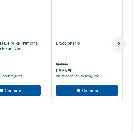
as De Mike Priminha
Emocionário
o Reino Dos
R$ 79,90
R$ 55,90
1,65 sem juros
ou 2x de R$ 27,95 sem juros