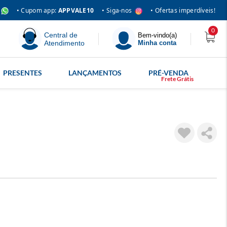
• Siga-nos
• Cupom app:
APPVALE10
• Ofertas imperdíveis!
0
Central de
Bem-vindo(a)
Atendimento
Minha conta
PRESENTES
LANÇAMENTOS
PRÉ-VENDA