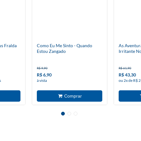
us Fralda
Como Eu Me Sinto - Quando
As Aventur
Estou Zangado
Irritante N
Unicórnios
R$ 9,90
R$ 61,90
R$ 6,90
R$ 43,30
s
à vista
ou 2x de R$ 2