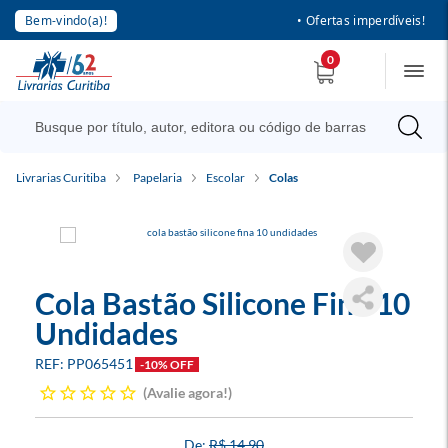
Bem-vindo(a)!
• Ofertas imperdíveis!
0
Livrarias Curitiba
Papelaria
Escolar
Colas
Cola Bastão Silicone Fina 10
Undidades
PP065451
-10% OFF
Avalie agora!
R$ 14,90