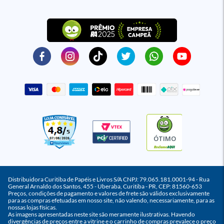
ÓTIMO
Distribuidora Curitiba de Papéis e Livros S/A CNPJ: 79.065.181.0001-94 - Rua
General Arnaldo dos Santos, 455 - Uberaba, Curitiba - PR, CEP: 81560-653
Preços, condições de pagamento e valores de frete são válidos exclusivamente
para as compras efetuadas em nosso site, não valendo, necessariamente, para as
nossas lojas físicas.
As imagens apresentadas neste site são meramente ilustrativas. Havendo
divergências de preços entre a vitrine e o carrinho de compras prevalece o preço