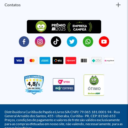
Contatos
ÓTIMO
Distribuidora Curitiba de Papéis e Livros S/A CNPJ: 79.065.181.0001-94 - Rua
General Arnaldo dos Santos, 455 - Uberaba, Curitiba - PR, CEP: 81560-653
Preços, condições de pagamento e valores de frete são válidos exclusivamente
para as compras efetuadas em nosso site, não valendo, necessariamente, para as
nossas lojas físicas.