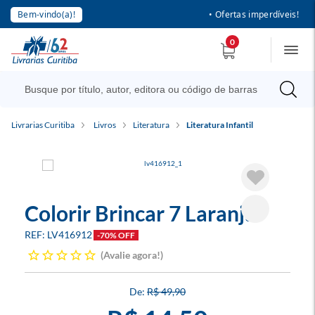
Bem-vindo(a)!
• Ofertas imperdíveis!
0
Livrarias Curitiba
Livros
Literatura
Literatura Infantil
Colorir Brincar 7 Laranja
LV416912
-70% OFF
Avalie agora!
R$ 49,90