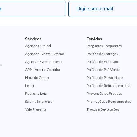
Serviços
Dúvidas
Agenda Cultural
Perguntas Frequentes
Agendar Evento Externo
Política de Entregas
Agendar Evento Interno
Política de Exclusão
ção Comemorativa 50 Anos (Encontros Clássicos Dc E Marvel)
APP Livrarias Curitiba
Política de Pré-Venda
Hora do Conto
Política de Privacidade
Leio +
Política de Retirada em Loja
Retire na Loja
Prevenção de Fraudes
Saiu na Imprensa
Promoções e Regulamentos
Vale Presente
Trocas e Devoluções