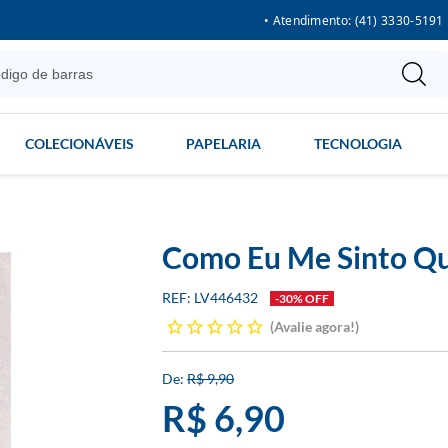
• Atendimento: (41) 3330-5191
COLECIONÁVEIS
PAPELARIA
TECNOLOGIA
Como Eu Me Sinto Qu
LV446432
-30% OFF
Avalie agora!
R$ 9,90
R$ 6,90