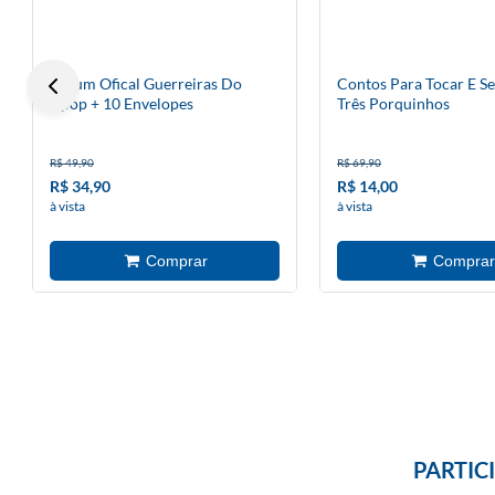
Àlbum Ofical Guerreiras Do
Contos Para Tocar E Se
Kpop + 10 Envelopes
Três Porquinhos
R$ 49,90
R$ 69,90
R$ 34,90
R$ 14,00
à vista
à vista
PARTIC