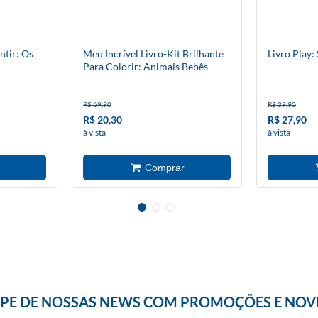
ntir: Os
Meu Incrível Livro-Kit Brilhante
Livro Play: 
Para Colorir: Animais Bebês
R$ 69,90
R$ 39,90
R$ 20,30
R$ 27,90
à vista
à vista
IPE DE NOSSAS NEWS COM PROMOÇÕES E NOV