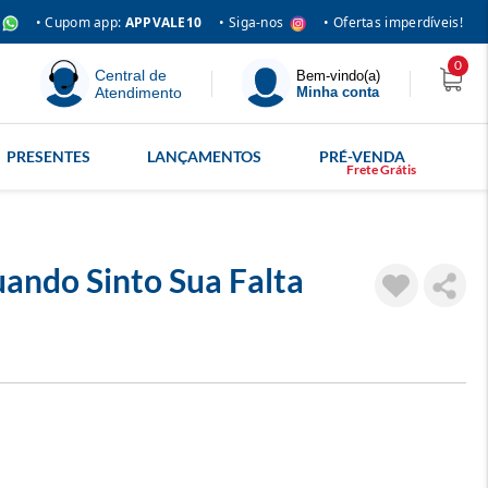
• Siga-nos
• Cupom app:
APPVALE10
• Ofertas imperdíveis!
0
Central de
Bem-vindo(a)
Atendimento
Minha conta
PRESENTES
LANÇAMENTOS
PRÉ-VENDA
ando Sinto Sua Falta