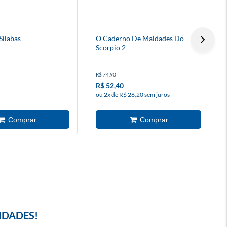
Sílabas
O Caderno De Maldades Do
Scorpio 2
R$ 74,90
R$ 52,40
ou 2x de R$ 26,20 sem juros
IDADES!