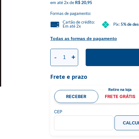
2
x
R$ 20,95
Formas de pagamento:
Cartão de crédito:
Pix:
5% de des
Em até 2x
Todas as formas de pagamento
-
+
Frete e prazo
RECEBER
FRETE GRÁTIS
CEP
CALCU