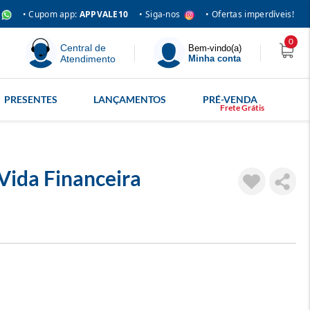
• Siga-nos
• Cupom app:
APPVALE10
• Ofertas imperdíveis!
0
Central de
Bem-vindo(a)
Atendimento
Minha conta
PRESENTES
LANÇAMENTOS
PRÉ-VENDA
Vida Financeira