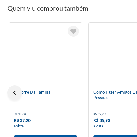
Quem viu comprou também
O Cofre Da Família
Como Fazer Amigos E I
Pessoas
R$ 41,30
R$ 39,90
R$ 37,20
R$ 35,90
à vista
à vista