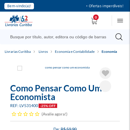
Bem-vindo(a)!
• Ofertas imperdíveis!
0
Livrarias Curitiba
Livros
Economia e Contabilidade
Economia
Como Pensar Como Um
Economista
LV531400
-25% OFF
Avalie agora!
R$ 59,90