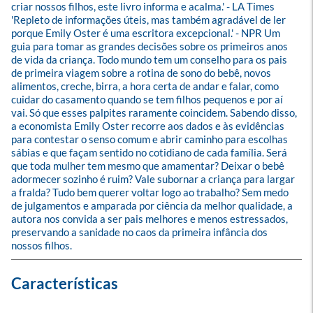
criar nossos filhos, este livro informa e acalma.' - LA Times 
'Repleto de informações úteis, mas também agradável de ler 
porque Emily Oster é uma escritora excepcional.' - NPR Um 
guia para tomar as grandes decisões sobre os primeiros anos 
de vida da criança. Todo mundo tem um conselho para os pais 
de primeira viagem sobre a rotina de sono do bebê, novos 
alimentos, creche, birra, a hora certa de andar e falar, como 
cuidar do casamento quando se tem filhos pequenos e por aí 
vai. Só que esses palpites raramente coincidem. Sabendo disso, 
a economista Emily Oster recorre aos dados e às evidências 
para contestar o senso comum e abrir caminho para escolhas 
sábias e que façam sentido no cotidiano de cada família. Será 
que toda mulher tem mesmo que amamentar? Deixar o bebê 
adormecer sozinho é ruim? Vale subornar a criança para largar 
a fralda? Tudo bem querer voltar logo ao trabalho? Sem medo 
de julgamentos e amparada por ciência da melhor qualidade, a 
autora nos convida a ser pais melhores e menos estressados, 
preservando a sanidade no caos da primeira infância dos 
nossos filhos.