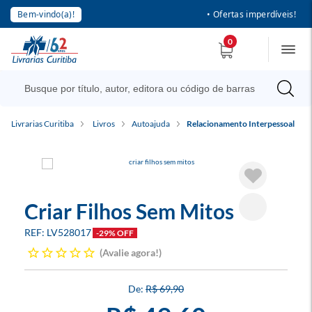
Bem-vindo(a)!
• Ofertas imperdíveis!
0
Livrarias Curitiba
Livros
Autoajuda
Relacionamento Interpessoal
Criar Filhos Sem Mitos
LV528017
-29% OFF
Avalie agora!
R$ 69,90