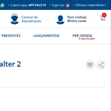
• Siga-nos
• Cupom app:
APPVALE10
• Ofertas imperdíveis!
0
Central de
Bem-vindo(a)
Atendimento
Minha conta
PRESENTES
LANÇAMENTOS
PRÉ-VENDA
alter 2