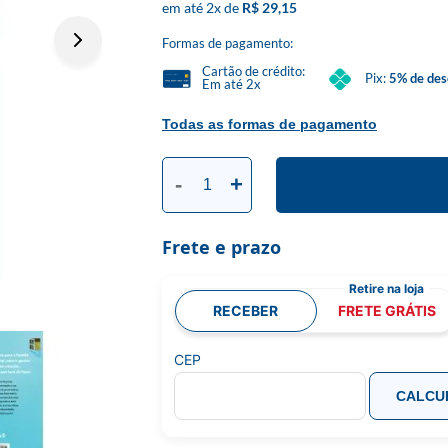
2
x
R$ 29,15
Formas de pagamento:
Cartão de crédito:
Pix:
5% de des
Em até 2x
Todas as formas de pagamento
-
+
Frete e prazo
RECEBER
FRETE GRÁTIS
CEP
CALCU