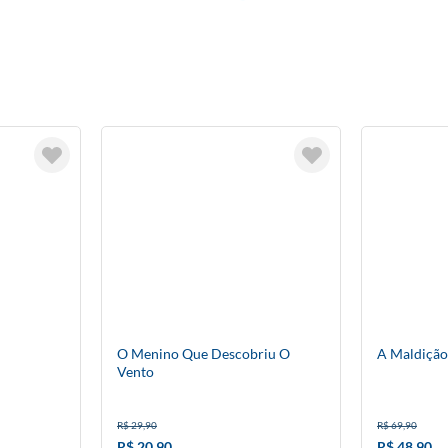
O Menino Que Descobriu O
A Maldição
Vento
R$ 29,90
R$ 69,90
R$ 20,90
R$ 48,90