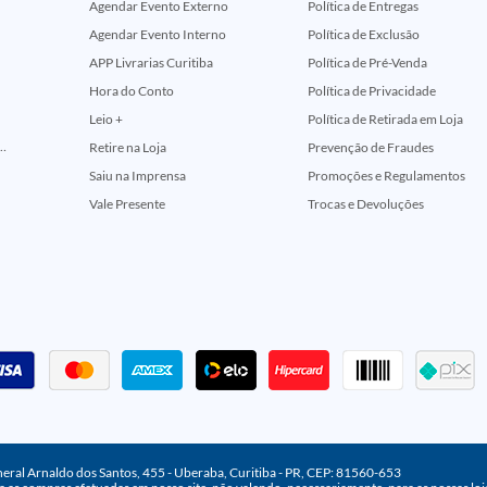
Agendar Evento Externo
Política de Entregas
Agendar Evento Interno
Política de Exclusão
APP Livrarias Curitiba
Política de Pré-Venda
Hora do Conto
Política de Privacidade
Leio +
Política de Retirada em Loja
ção Comemorativa 50 Anos (Encontros Clássicos Dc E Marvel)
Retire na Loja
Prevenção de Fraudes
Saiu na Imprensa
Promoções e Regulamentos
Vale Presente
Trocas e Devoluções
neral Arnaldo dos Santos, 455 - Uberaba, Curitiba - PR, CEP: 81560-653