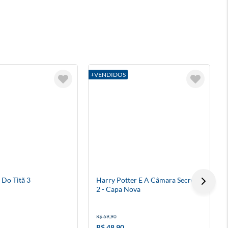
+VENDIDOS
 Do Titã 3
Harry Potter E A Câmara Secreta
2 - Capa Nova
R$ 69,90
R$ 48,90