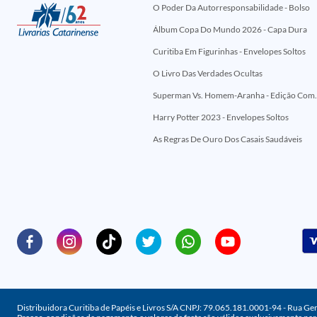
O Poder Da Autorresponsabilidade - Bolso
Álbum Copa Do Mundo 2026 - Capa Dura
Curitiba Em Figurinhas - Envelopes Soltos
O Livro Das Verdades Ocultas
Superman Vs. Homem-Aranha - Edi
Harry Potter 2023 - Envelopes Soltos
As Regras De Ouro Dos Casais Saudáveis
Distribuidora Curitiba de Papéis e Livros S/A CNPJ: 79.065.181.0001-94 - Rua Ge