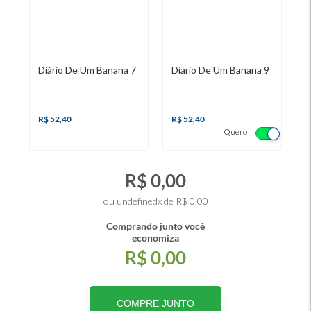
Diário De Um Banana 7
Diário De Um Banana 9
D
R$ 52,40
R$ 52,40
R
Quero
R$ 0,00
ou undefinedx de R$ 0,00
Comprando junto você
economiza
R$ 0,00
COMPRE JUNTO