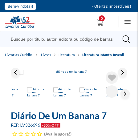
Bem-vindo(a)!
• Ofertas imperdíveis!
0
Livrarias Curitiba
Livros
Literatura
Literatura Infanto Juvenil
Diário De Um Banana 7
LV326696
-30% OFF
Avalie agora!