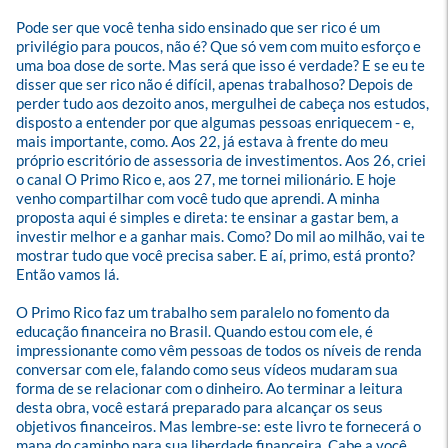
Pode ser que você tenha sido ensinado que ser rico é um 
privilégio para poucos, não é? Que só vem com muito esforço e 
uma boa dose de sorte. Mas será que isso é verdade? E se eu te 
disser que ser rico não é difícil, apenas trabalhoso? Depois de 
perder tudo aos dezoito anos, mergulhei de cabeça nos estudos, 
disposto a entender por que algumas pessoas enriquecem - e, 
mais importante, como. Aos 22, já estava à frente do meu 
próprio escritório de assessoria de investimentos. Aos 26, criei 
o canal O Primo Rico e, aos 27, me tornei milionário. E hoje 
venho compartilhar com você tudo que aprendi. A minha 
proposta aqui é simples e direta: te ensinar a gastar bem, a 
investir melhor e a ganhar mais. Como? Do mil ao milhão, vai te 
mostrar tudo que você precisa saber. E aí, primo, está pronto? 
Então vamos lá. 

O Primo Rico faz um trabalho sem paralelo no fomento da 
educação financeira no Brasil. Quando estou com ele, é 
impressionante como vêm pessoas de todos os níveis de renda 
conversar com ele, falando como seus vídeos mudaram sua 
forma de se relacionar com o dinheiro. Ao terminar a leitura 
desta obra, você estará preparado para alcançar os seus 
objetivos financeiros. Mas lembre-se: este livro te fornecerá o 
mapa do caminho para sua liberdade financeira. Cabe a você 