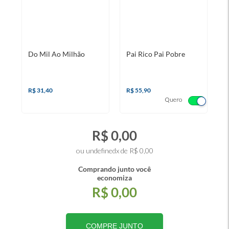
Do Mil Ao Milhão
Pai Rico Pai Pobre
O
R$ 31,40
R$ 55,90
R
Quero
R$ 0,00
ou undefinedx de R$ 0,00
Comprando junto você
economiza
R$ 0,00
COMPRE JUNTO