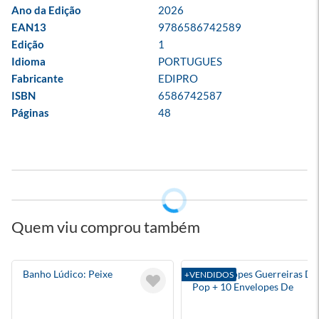
Ano da Edição
2026
EAN13
9786586742589
Edição
1
Idioma
PORTUGUES
Fabricante
EDIPRO
ISBN
6586742587
Páginas
48
Quem viu comprou também
Banho Lúdico: Peixe
Kit Envelopes Guerreiras Do
+VENDIDOS
Pop + 10 Envelopes De
Figurinhas