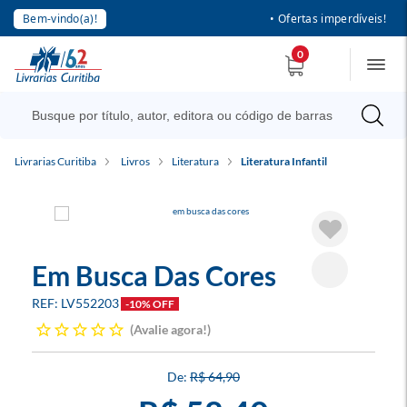
Bem-vindo(a)!
• Ofertas imperdíveis!
0
Livrarias Curitiba
Livros
Literatura
Literatura Infantil
Em Busca Das Cores
LV552203
-10% OFF
Avalie agora!
R$ 64,90