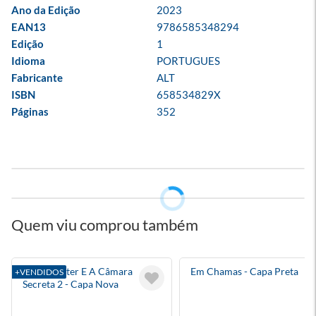
Ano da Edição
2023
EAN13
9786585348294
Edição
1
Idioma
PORTUGUES
Fabricante
ALT
ISBN
658534829X
Páginas
352
Quem viu comprou também
Harry Potter E A Câmara
Em Chamas - Capa Preta
+VENDIDOS
Secreta 2 - Capa Nova