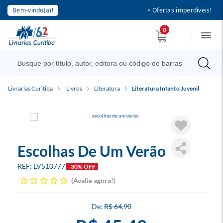
Bem-vindo(a)!
• Ofertas imperdíveis!
0
Livrarias Curitiba
Livros
Literatura
Literatura Infanto Juvenil
Escolhas De Um Verão
LV510777
-30% OFF
Avalie agora!
R$ 64,90