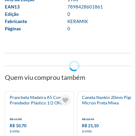
EAN13
7898428601861
Edição
0
Fabricante
KERAMIK
Páginas
0
Quem viu comprou também
Prancheta Madeira A5 Com
Caneta Nankin 20mm Pigma
Prendedor Plástico 1/2 Ofício
Micron Preta Miwa
R$ 11,90
R$ 23,40
R$ 10,70
R$ 21,10
à vista
à vista