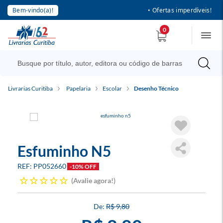
Bem-vindo(a)!
• Ofertas imperdíveis!
0
Livrarias Curitiba
Papelaria
Escolar
Desenho Técnico
Esfuminho N5
PP052660
-10% OFF
Avalie agora!
R$ 9,80