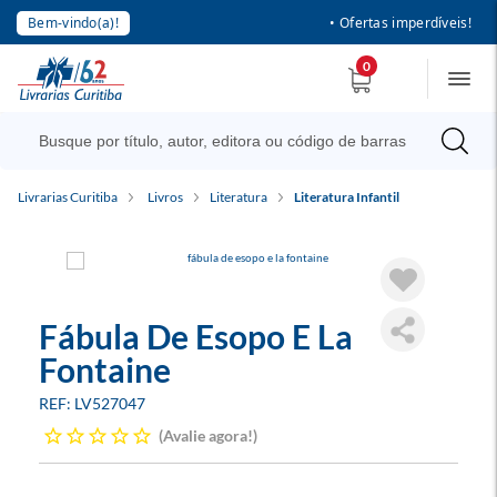
Bem-vindo(a)!
• Ofertas imperdíveis!
0
Livrarias Curitiba
Livros
Literatura
Literatura Infantil
Fábula De Esopo E La
Fontaine
LV527047
Avalie agora!