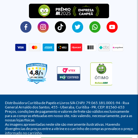
ÓTIMO
Distribuidora Curitiba de Papéis e Livros S/A CNPJ: 79.065.181.0001-94 - Rua
General Arnaldo dos Santos, 455 - Uberaba, Curitiba - PR, CEP: 81560-653
Preços, condições de pagamento e valores de frete são válidos exclusivamente
para as compras efetuadas em nosso site, não valendo, necessariamente, para as
nossas lojas físicas.
As imagens apresentadas neste site são meramente ilustrativas. Havendo
divergências de preços entre a vitrine e o carrinho de compras prevalece o preço
informado no carrinho.