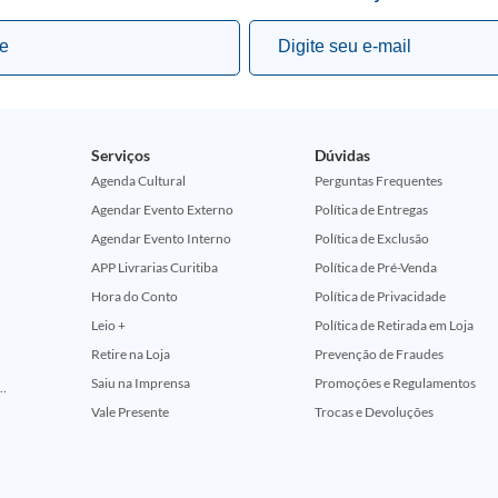
Serviços
Dúvidas
Agenda Cultural
Perguntas Frequentes
Agendar Evento Externo
Política de Entregas
Agendar Evento Interno
Política de Exclusão
APP Livrarias Curitiba
Política de Pré-Venda
Hora do Conto
Política de Privacidade
Leio +
Política de Retirada em Loja
Retire na Loja
Prevenção de Fraudes
Saiu na Imprensa
Promoções e Regulamentos
ção Comemorativa 50 Anos (Encontros Clássicos Dc E Marvel)
Vale Presente
Trocas e Devoluções