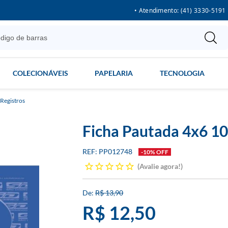
• Atendimento: (41) 3330-5191
COLECIONÁVEIS
PAPELARIA
TECNOLOGIA
 Registros
Ficha Pautada 4x6 10
PP012748
-10% OFF
Avalie agora!
R$ 13,90
R$ 12,50