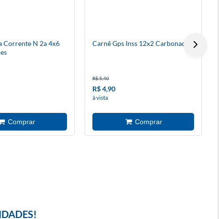
a Corrente N 2a 4x6
Carnê Gps Inss 12x2 Carbonado
es
R$ 5,40
R$ 4,90
à vista
IDADES!