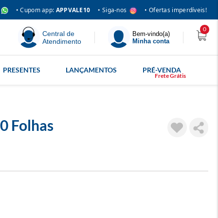
• Siga-nos
• Cupom app:
APPVALE10
• Ofertas imperdíveis!
0
Central de
Bem-vindo(a)
Atendimento
Minha conta
PRESENTES
LANÇAMENTOS
PRÉ-VENDA
0 Folhas