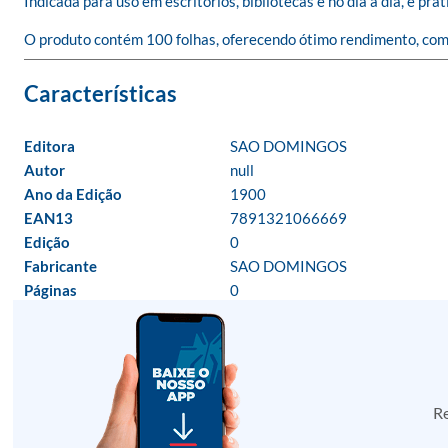
Indicada para uso em escritórios, bibliotecas e no dia a dia, é prát
O produto contém 100 folhas, oferecendo ótimo rendimento, com 
Editora
SAO DOMINGOS
Autor
null
Ano da Edição
1900
EAN13
7891321066669
Edição
0
Fabricante
SAO DOMINGOS
Páginas
0
Re