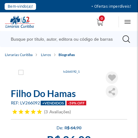
Bem-vindo(a)!
• Ofertas imperdíveis!
0
Livrarias Curitiba
Livros
Biografias
Filho Do Hamas
LV266092
+VENDIDOS
-59% OFF
3
Avaliações
R$ 64,90