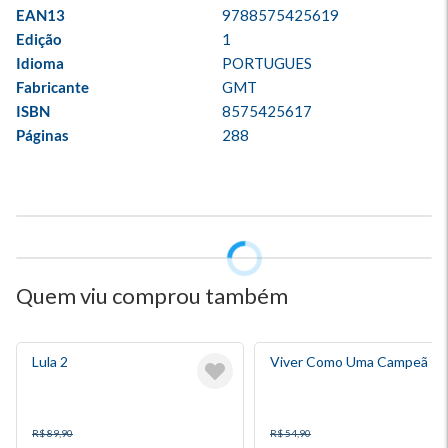
EAN13
9788575425619
Edição
1
Idioma
PORTUGUES
Fabricante
GMT
ISBN
8575425617
Páginas
288
Quem viu comprou também
Lula 2
Viver Como Uma Campeã
R$ 89,90
R$ 54,90