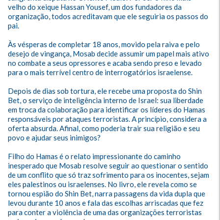
velho do xeique Hassan Yousef, um dos fundadores da 
organização, todos acreditavam que ele seguiria os passos do 
pai.

Às vésperas de completar 18 anos, movido pela raiva e pelo 
desejo de vingança, Mosab decide assumir um papel mais ativo 
no combate a seus opressores e acaba sendo preso e levado 
para o mais terrível centro de interrogatórios israelense.

Depois de dias sob tortura, ele recebe uma proposta do Shin 
Bet, o serviço de inteligência interno de Israel: sua liberdade 
em troca da colaboração para identificar os líderes do Hamas 
responsáveis por ataques terroristas. A princípio, considera a 
oferta absurda. Afinal, como poderia trair sua religião e seu 
povo e ajudar seus inimigos?

Filho do Hamas é o relato impressionante do caminho 
inesperado que Mosab resolve seguir ao questionar o sentido 
de um conflito que só traz sofrimento para os inocentes, sejam 
eles palestinos ou israelenses. No livro, ele revela como se 
tornou espião do Shin Bet, narra passagens da vida dupla que 
levou durante 10 anos e fala das escolhas arriscadas que fez 
para conter a violência de uma das organizações terroristas 