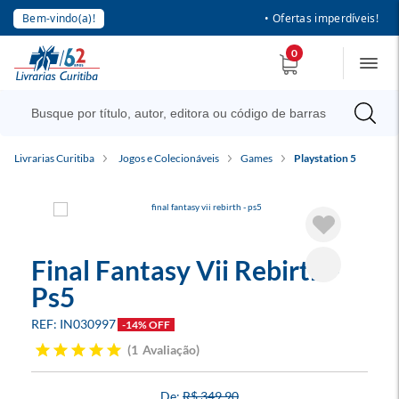
Bem-vindo(a)!
• Ofertas imperdíveis!
0
Livrarias Curitiba
Jogos e Colecionáveis
Games
Playstation 5
Final Fantasy Vii Rebirth -
Ps5
IN030997
-14% OFF
1
Avaliação
R$ 349,90