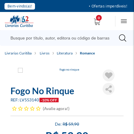
Bem-vindo(a)!
• Ofertas imperdíveis!
0
Livrarias Curitiba
Livros
Literatura
Romance
Fogo No Rinque
LV553140
-10% OFF
Avalie agora!
R$ 59,90