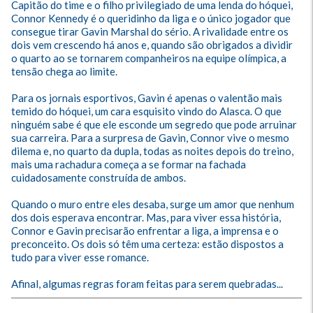
Capitão do time e o filho privilegiado de uma lenda do hóquei, 
Connor Kennedy é o queridinho da liga e o único jogador que 
consegue tirar Gavin Marshal do sério. A rivalidade entre os 
dois vem crescendo há anos e, quando são obrigados a dividir 
o quarto ao se tornarem companheiros na equipe olímpica, a 
tensão chega ao limite.

Para os jornais esportivos, Gavin é apenas o valentão mais 
temido do hóquei, um cara esquisito vindo do Alasca. O que 
ninguém sabe é que ele esconde um segredo que pode arruinar 
sua carreira. Para a surpresa de Gavin, Connor vive o mesmo 
dilema e, no quarto da dupla, todas as noites depois do treino, 
mais uma rachadura começa a se formar na fachada 
cuidadosamente construída de ambos.

Quando o muro entre eles desaba, surge um amor que nenhum 
dos dois esperava encontrar. Mas, para viver essa história, 
Connor e Gavin precisarão enfrentar a liga, a imprensa e o 
preconceito. Os dois só têm uma certeza: estão dispostos a 
tudo para viver esse romance.

Afinal, algumas regras foram feitas para serem quebradas...