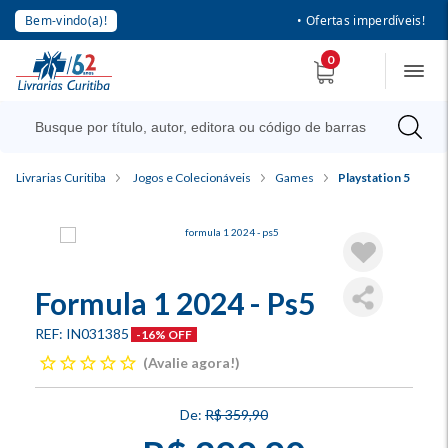
Bem-vindo(a)!
• Ofertas imperdíveis!
0
Livrarias Curitiba
Jogos e Colecionáveis
Games
Playstation 5
Formula 1 2024 - Ps5
IN031385
-16% OFF
Avalie agora!
R$ 359,90