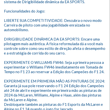
sistema de Dirigibilidade dinâmica da EA SPORTS.

Funcionalidades do Jogo:

LIBERTE SUA COMPETITIVIDADE: Descubra o novo modo 
Carreira de piloto com uma jogabilidade enraizada no 
automobilismo.

DIRIGIBILIDADE DINÂMICA DA EA SPORTS: Encare uma 
pilotagem mais autêntica. A física reformulada dá a você mais 
controle sobre como seu estilo de direção afeta o desempenho 
e a estratégia de corrida do seu carro.

EXPERIMENTE O WILLIAMS FW46: Seja a primeira pessoa a 
experimentar o Williams FW46 imediatamente em Tomada de 
Tempo no F1 23 ao reservar a Edição dos Campeões do F1 24.

EXPERIMENTE EM PRIMEIRA MÃO AS PINTURAS DE 2024: 
Garanta já sua pole reservando o F1 24 Edição dos Campeões 
até 24 de abril e experimente em primeira mão as pinturas de 
2024 da McLaren, Williams, Alpine e Haas, além das pinturas 
da McLaren e Alpine.

Desbloqueie também as pinturas do F1 Esports da McLaren e 
Alpine no F1 24 quando o jogo for lançado.
