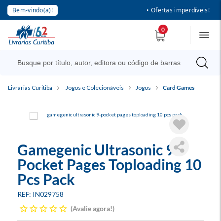
Bem-vindo(a)!
• Ofertas imperdíveis!
0
Livrarias Curitiba
Jogos e Colecionáveis
Jogos
Card Games
Gamegenic Ultrasonic 9-
Pocket Pages Toploading 10
Pcs Pack
IN029758
Avalie agora!