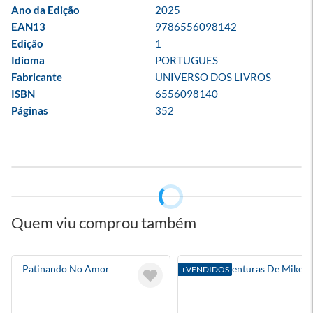
Ano da Edição
2025
EAN13
9786556098142
Edição
1
Idioma
PORTUGUES
Fabricante
UNIVERSO DOS LIVROS
ISBN
6556098140
Páginas
352
Quem viu comprou também
Patinando No Amor
Box As Aventuras De Mike
+VENDIDOS