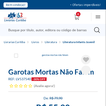
Bem-vindo(a)!
• Ofertas imperdíveis!
0
Livrarias Curitiba
Livros
Literatura
Literatura Infanto Juvenil
Garotas Mortas Não Falam
LV537540
-30% OFF
Avalie agora!
R$ 79,90