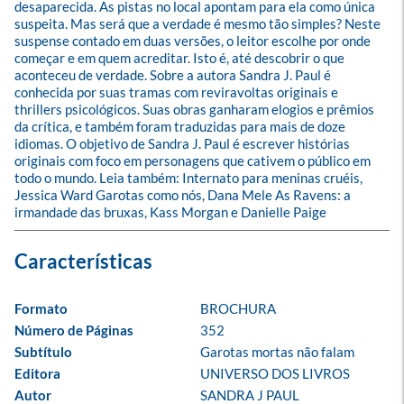
desaparecida. As pistas no local apontam para ela como única 
suspeita. Mas será que a verdade é mesmo tão simples? Neste 
suspense contado em duas versões, o leitor escolhe por onde 
começar e em quem acreditar. Isto é, até descobrir o que 
aconteceu de verdade. Sobre a autora Sandra J. Paul é 
conhecida por suas tramas com reviravoltas originais e 
thrillers psicológicos. Suas obras ganharam elogios e prêmios 
da crítica, e também foram traduzidas para mais de doze 
idiomas. O objetivo de Sandra J. Paul é escrever histórias 
originais com foco em personagens que cativem o público em 
todo o mundo. Leia também: Internato para meninas cruéis, 
Jessica Ward Garotas como nós, Dana Mele As Ravens: a 
irmandade das bruxas, Kass Morgan e Danielle Paige
Formato
BROCHURA
Número de Páginas
352
Subtítulo
Garotas mortas não falam
Editora
UNIVERSO DOS LIVROS
Autor
SANDRA J PAUL