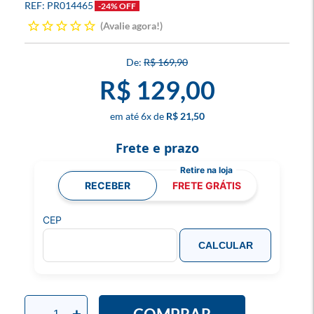
PR014465
-24% OFF
Avalie agora!
R$ 169,90
R$ 129,00
6
x
R$ 21,50
Frete e prazo
RECEBER
FRETE GRÁTIS
CEP
CALCULAR