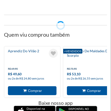
Quem viu comprou também
Aprendiz Do Vilão 2
O Caderno De Maldades Do
+VENDIDOS
Scorpio
R$ 69,90
R$ 75,90
R$ 49,60
R$ 53,10
ou 2x de R$ 24,80 sem juros
ou 2x de R$ 26,55 sem juros
Baixe nosso app