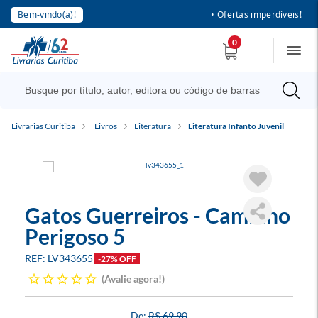
Bem-vindo(a)!
• Ofertas imperdíveis!
0
Livrarias Curitiba
Livros
Literatura
Literatura Infanto Juvenil
Gatos Guerreiros - Caminho
Perigoso 5
LV343655
-27% OFF
Avalie agora!
R$ 69,90