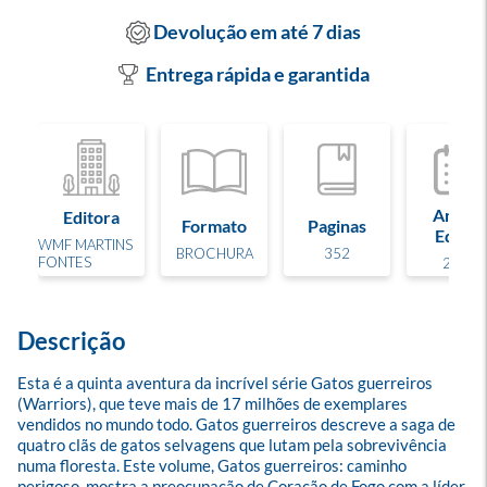
Devolução em até 7 dias
Entrega rápida e garantida
Ano de
Editora
Formato
Paginas
Edição
WMF MARTINS
BROCHURA
352
FONTES
2014
Descrição
Esta é a quinta aventura da incrível série Gatos guerreiros 
(Warriors), que teve mais de 17 milhões de exemplares 
vendidos no mundo todo. Gatos guerreiros descreve a saga de 
quatro clãs de gatos selvagens que lutam pela sobrevivência 
numa floresta. Este volume, Gatos guerreiros: caminho 
perigoso, mostra a preocupação de Coração de Fogo com a líder 