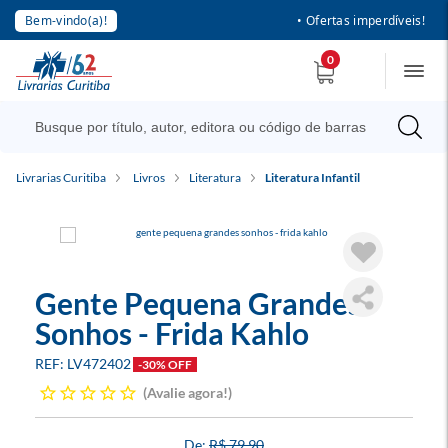
Bem-vindo(a)!
• Ofertas imperdíveis!
0
Livrarias Curitiba
Livros
Literatura
Literatura Infantil
Gente Pequena Grandes
Sonhos - Frida Kahlo
LV472402
-30% OFF
Avalie agora!
R$ 79,90