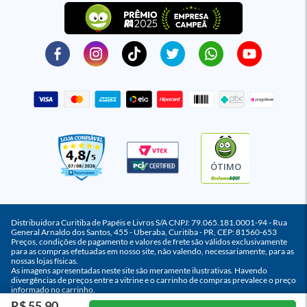
ÓTIMO
Distribuidora Curitiba de Papéis e Livros S/A CNPJ: 79.065.181.0001-94 - Rua
General Arnaldo dos Santos, 455 - Uberaba, Curitiba - PR, CEP: 81560-653
Preços, condições de pagamento e valores de frete são válidos exclusivamente
para as compras efetuadas em nosso site, não valendo, necessariamente, para as
nossas lojas físicas.
As imagens apresentadas neste site são meramente ilustrativas. Havendo
divergências de preços entre a vitrine e o carrinho de compras prevalece o preço
informado no carrinho.
R$ 55,90