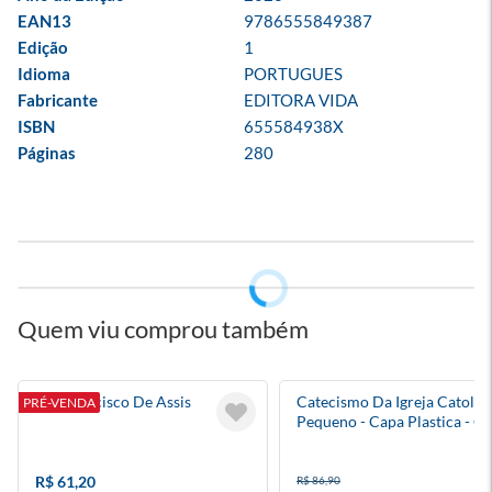
EAN13
9786555849387
Edição
1
Idioma
PORTUGUES
Fabricante
EDITORA VIDA
ISBN
655584938X
Páginas
280
Quem viu comprou também
São Francisco De Assis
Catecismo Da Igreja Catolica
PRÉ-VENDA
Pequeno - Capa Plastica - C
R$ 61,20
R$ 86,90