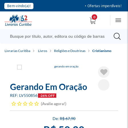
Bem-vindo(a)!
• Ofertas imperdíveis!
0
Livrarias Curitiba
Livros
Religiões e Doutrinas
Cristianismo
Gerando Em Oração
LV550856
-26% OFF
Avalie agora!
R$ 67,90