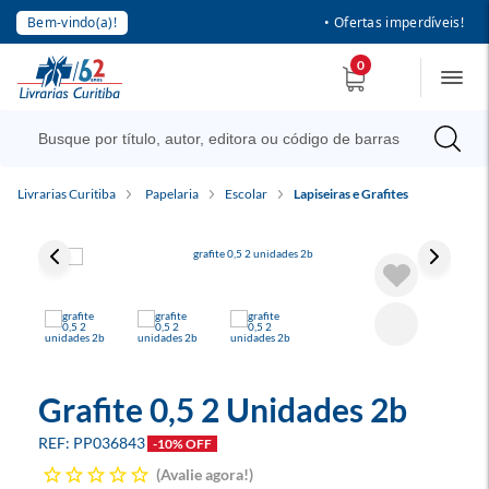
Bem-vindo(a)!
• Ofertas imperdíveis!
0
Livrarias Curitiba
Papelaria
Escolar
Lapiseiras e Grafites
Grafite 0,5 2 Unidades 2b
PP036843
-10% OFF
Avalie agora!