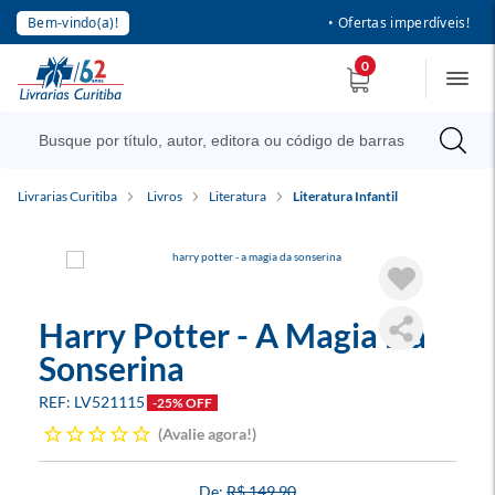
Bem-vindo(a)!
• Ofertas imperdíveis!
0
Livrarias Curitiba
Livros
Literatura
Literatura Infantil
Harry Potter - A Magia Da
Sonserina
LV521115
-25% OFF
Avalie agora!
R$ 149,90