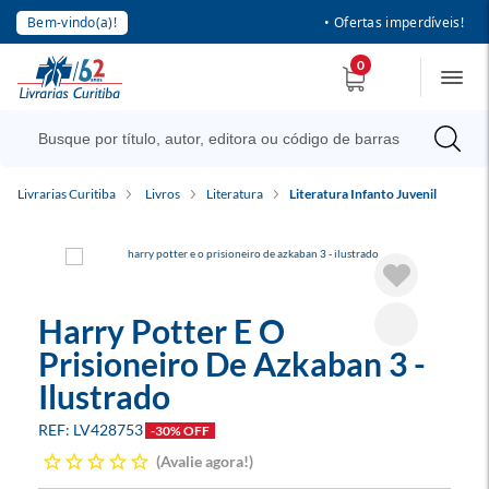
Bem-vindo(a)!
• Ofertas imperdíveis!
0
Livrarias Curitiba
Livros
Literatura
Literatura Infanto Juvenil
Harry Potter E O
Prisioneiro De Azkaban 3 -
Ilustrado
LV428753
-30% OFF
Avalie agora!