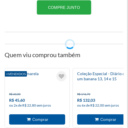
COMPRE JUNTO
Quem viu comprou também
A Bolsa Amarela
Coleção Especial - Diário de
+VENDIDOS
um banana 13, 14 e 15
R$ 60,00
R$ 146,70
R$ 45,60
R$ 132,03
ou 2x de R$ 22,80 sem juros
ou 6x de R$ 22,00 sem juros