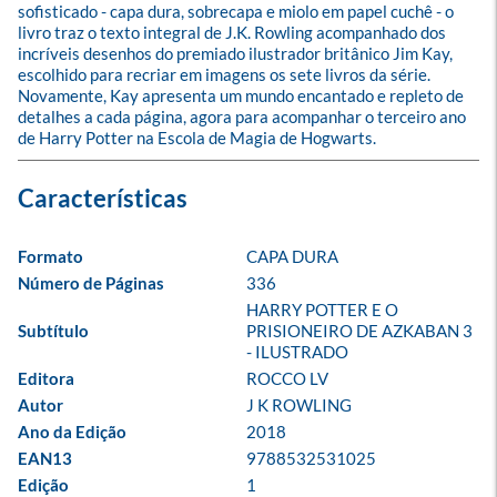
sofisticado - capa dura, sobrecapa e miolo em papel cuchê - o 
livro traz o texto integral de J.K. Rowling acompanhado dos 
incríveis desenhos do premiado ilustrador britânico Jim Kay, 
escolhido para recriar em imagens os sete livros da série. 
Novamente, Kay apresenta um mundo encantado e repleto de 
detalhes a cada página, agora para acompanhar o terceiro ano 
de Harry Potter na Escola de Magia de Hogwarts.
Formato
CAPA DURA
Número de Páginas
336
HARRY POTTER E O 
Subtítulo
PRISIONEIRO DE AZKABAN 3 
- ILUSTRADO
Editora
ROCCO LV
Autor
J K ROWLING
Ano da Edição
2018
EAN13
9788532531025
Edição
1