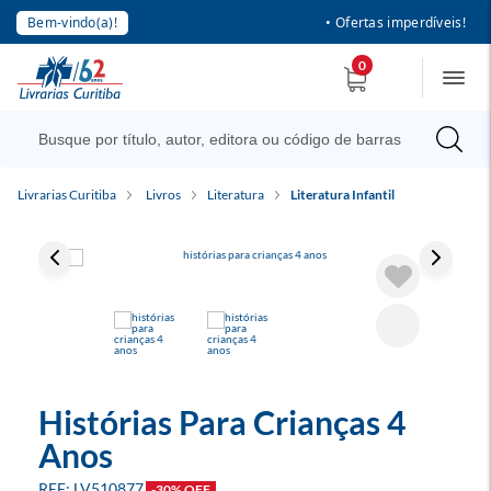
Bem-vindo(a)!
• Ofertas imperdíveis!
0
Livrarias Curitiba
Livros
Literatura
Literatura Infantil
Histórias Para Crianças 4
Anos
LV510877
-30% OFF