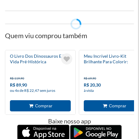
Quem viu comprou também
O Livro Dos Dinossauros E Da
Meu Incrível Livro-Kit
Vida Pré-Histórica
Brilhante Para Colorir:
Animais Bebês
R$ 119,90
R$ 69,90
R$ 89,90
R$ 20,30
ou 4x de R$ 22,47 sem juros
à vista
Baixe nosso app