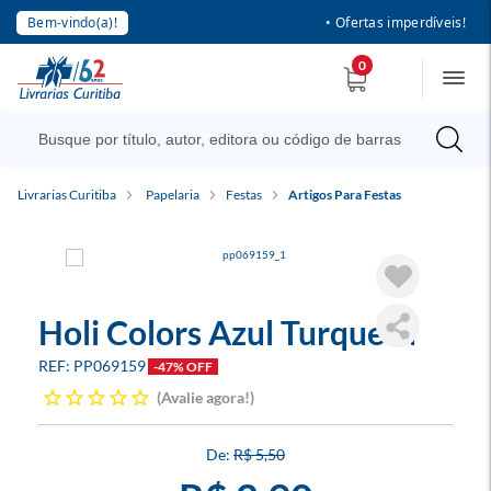
Bem-vindo(a)!
• Ofertas imperdíveis!
0
Livrarias Curitiba
Papelaria
Festas
Artigos Para Festas
Holi Colors Azul Turquesa
PP069159
-47% OFF
Avalie agora!
R$ 5,50