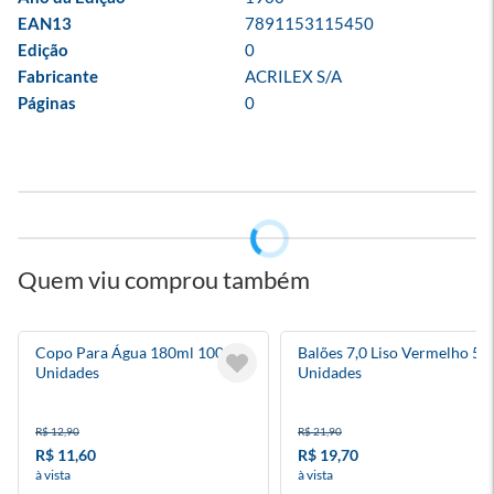
EAN13
7891153115450
Edição
0
Fabricante
ACRILEX S/A
Páginas
0
Quem viu comprou também
Copo Para Água 180ml 100
Balões 7,0 Liso Vermelho 50
Unidades
Unidades
R$ 12,90
R$ 21,90
R$ 11,60
R$ 19,70
à vista
à vista