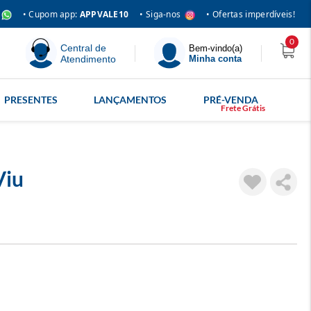
• Siga-nos
• Cupom app:
APPVALE10
• Ofertas imperdíveis!
0
Central de
Bem-vindo(a)
Atendimento
Minha conta
PRESENTES
LANÇAMENTOS
PRÉ-VENDA
Viu