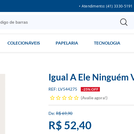
• Atendimento: (41) 3330-5191
COLECIONÁVEIS
PAPELARIA
TECNOLOGIA
Igual A Ele Ninguém 
LV544275
-25% OFF
Avalie agora!
R$ 69,90
R$ 52,40