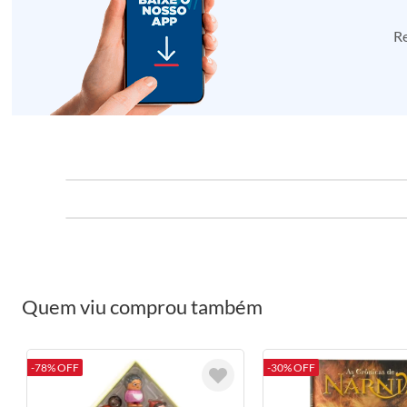
Re
Quem viu comprou também
-78% OFF
-30% OFF