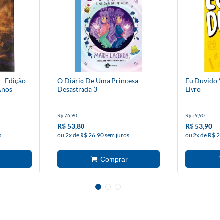
- Edição
O Diário De Uma Princesa
Eu Duvido 
Anos
Desastrada 3
Livro
R$ 76,90
R$ 59,90
R$ 53,80
R$ 53,90
s
ou 2x de R$ 26,90 sem juros
ou 2x de R$ 2