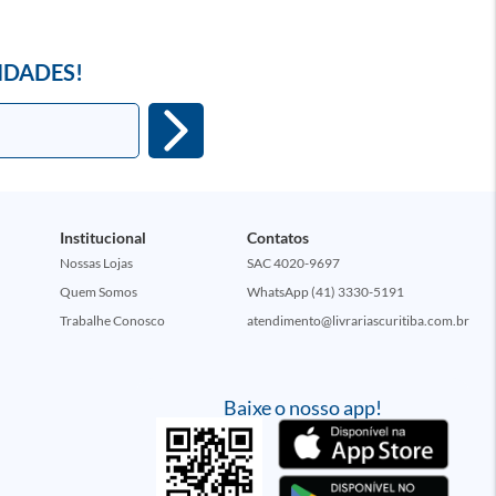
IDADES!
Institucional
Contatos
Nossas Lojas
SAC 4020-9697
Quem Somos
WhatsApp (41) 3330-5191
Trabalhe Conosco
atendimento@livrariascuritiba.com.br
Baixe o nosso app!