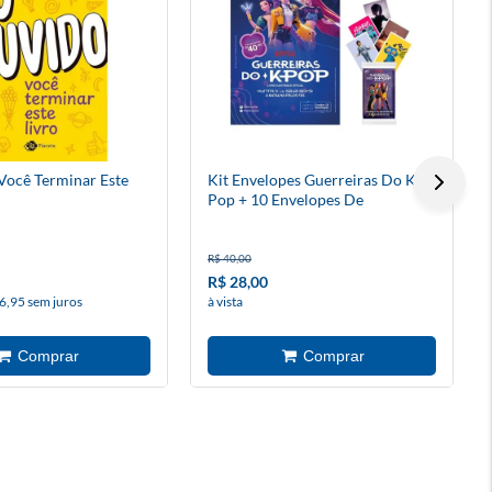
Você Terminar Este
Kit Envelopes Guerreiras Do K
Pop + 10 Envelopes De
Figurinhas
R$ 40,00
R$ 28,00
6,95 sem juros
à vista