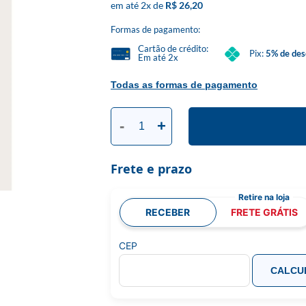
2
x
R$ 26,20
Formas de pagamento:
Cartão de crédito:
Pix:
5% de des
Em até 2x
Todas as formas de pagamento
-
+
Frete e prazo
RECEBER
FRETE GRÁTIS
CEP
CALCU