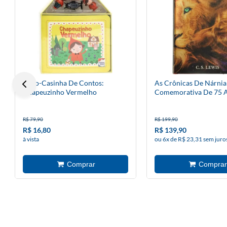
Livro-Casinha De Contos:
As Crônicas De Nárnia 
Chapeuzinho Vermelho
Comemorativa De 75 
R$ 79,90
R$ 199,90
R$ 16,80
R$ 139,90
à vista
ou 6x de R$ 23,31 sem juro