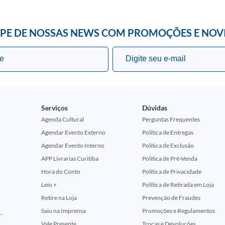
IPE DE NOSSAS NEWS COM PROMOÇÕES E NOV
Serviços
Dúvidas
Agenda Cultural
Perguntas Frequentes
Agendar Evento Externo
Política de Entregas
Agendar Evento Interno
Política de Exclusão
APP Livrarias Curitiba
Política de Pré-Venda
Hora do Conto
Política de Privacidade
Leio +
Política de Retirada em Loja
Retire na Loja
Prevenção de Fraudes
Saiu na Imprensa
Promoções e Regulamentos
ção Comemorativa 50 Anos (Encontros Clássicos Dc E Marvel)
Vale Presente
Trocas e Devoluções