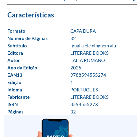
Formato
CAPA DURA
Número de Páginas
32
Subtítulo
Igual a ele ninguém viu
Editora
LITERARE BOOKS
Autor
LAILA ROMANO
Ano da Edição
2025
EAN13
9788594555274
Edição
1
Idioma
PORTUGUES
Fabricante
LITERARE BOOKS
ISBN
859455527X
Páginas
32