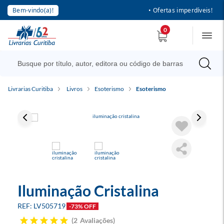
Bem-vindo(a)!
• Ofertas imperdíveis!
0
Livrarias Curitiba
Livros
Esoterismo
Esoterismo
Iluminação Cristalina
LV505719
-73% OFF
2
Avaliações