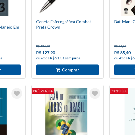
Caneta Esferográfica Combat
Bat-Man: O
 Manejo Em
Preta Crown
R$ 134,60
R$ 94,90
R$ 127,90
R$ 85,40
os
ou 6x de R$ 21,31 sem juros
ou 4x de R$ 
PRÉ-VENDA
-28% OFF