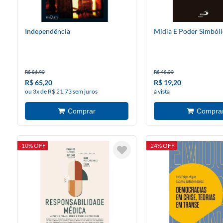
Independência
Mídia E Poder Simból
R$ 86,90
R$ 48,00
R$ 65,20
R$ 19,20
ou 3x de R$ 21,73 sem juros
à vista
-10% OFF
-24% OFF