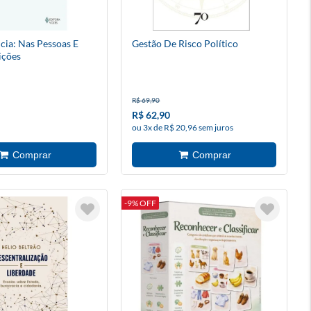
cia: Nas Pessoas E
Gestão De Risco Político
ições
R$ 69,90
R$ 62,90
ou 3x de R$ 20,96 sem juros
-9% OFF