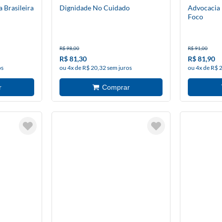
 Brasileira
Dignidade No Cuidado
Advocacia E
Foco
R$ 98,00
R$ 91,00
R$ 81,30
R$ 81,90
os
ou 4x de R$ 20,32 sem juros
ou 4x de R$ 