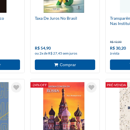
ico
Taxa De Juros No Brasil
Transparên
Nas Institu
R$ 42,00
R$ 54,90
R$ 30,20
ou 2x de R$ 27,45 sem juros
à vista
-24% OFF
PRÉ-VENDA