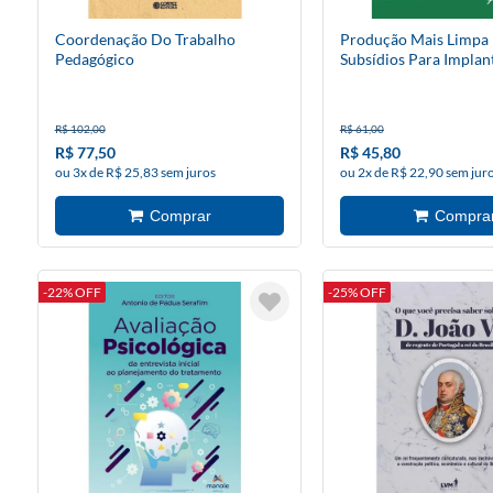
Coordenação Do Trabalho
Produção Mais Limpa N
Pedagógico
Subsídios Para Implan
R$ 102,00
R$ 61,00
R$ 77,50
R$ 45,80
ou 3x de R$ 25,83 sem juros
ou 2x de R$ 22,90 sem jur
-22% OFF
-25% OFF