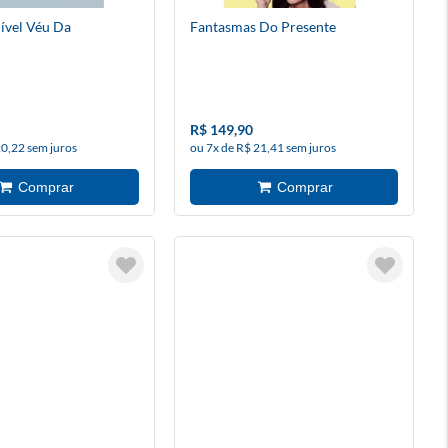
ível Véu Da
Fantasmas Do Presente
R$ 149,90
20,22 sem juros
ou 7x de R$ 21,41 sem juros