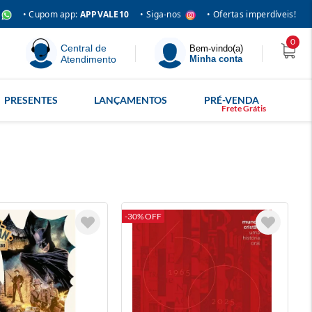
• Siga-nos
• Cupom app:
APPVALE10
• Ofertas imperdíveis!
0
Central de
Bem-vindo(a)
Atendimento
Minha conta
PRESENTES
LANÇAMENTOS
PRÉ-VENDA
-30% OFF