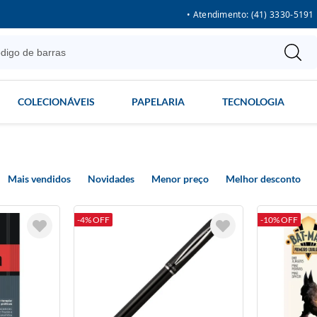
• Atendimento: (41) 3330-5191
COLECIONÁVEIS
PAPELARIA
TECNOLOGIA
Mais vendidos
Novidades
Menor preço
Melhor desconto
-4% OFF
-10% OFF