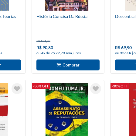
 Teorias
História Concisa Da Rússia
Descentral
R$ 121,00
R$ 90,80
R$ 69,90
os
ou 4x de R$ 22,70 sem juros
ou 3x de R$ 
-30% OFF
-30% OFF