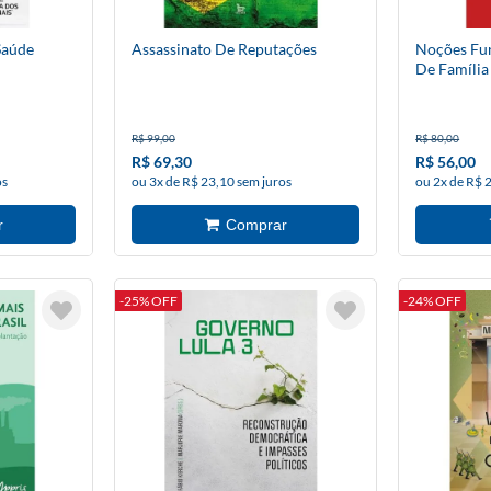
Saúde
Assassinato De Reputações
Noções Fu
De Família
R$ 99,00
R$ 80,00
R$ 69,30
R$ 56,00
os
ou 3x de R$ 23,10 sem juros
ou 2x de R$ 
-25% OFF
-24% OFF