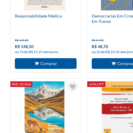
Responsabilidade Médica
Democracias Em Crise,
Em Transe
R$ 165,00
R$ 64,90
R$ 148,50
R$ 48,70
ou 7x de R$ 21,21 sem juros
ou 2x de R$ 24,35 sem jur
PRÉ-VENDA
-64% OFF