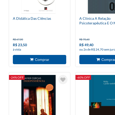
A Didática Das Ciências
A Clínica A Relação
Psicoterapêutica E O
Gestalt Terapia 3
R$ 67,00
R$ 70,60
R$ 23,50
R$ 49,40
à vista
ou 2x de R$ 24,70 sem jur
-24% OFF
-60% OFF