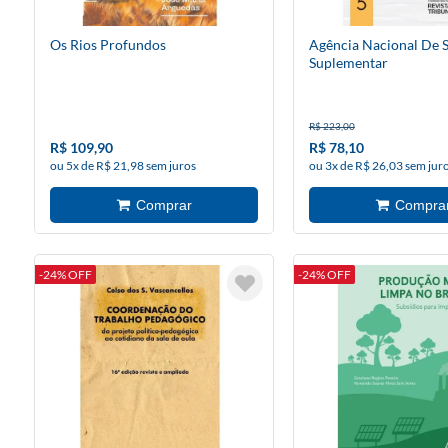
Os Rios Profundos
Agência Nacional De 
Suplementar
R$ 223,00
R$ 109,90
R$ 78,10
ou 5x de R$ 21,98 sem juros
ou 3x de R$ 26,03 sem jur
-24% OFF
-24% OFF