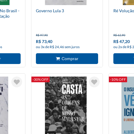
o Brasil -
Governo Lula 3
Ré Volução
tação
R$ 97,90
R$ 62,90
R$ 73,40
R$ 47,20
os
ou 3x de R$ 24,46 sem juros
ou 2x de R$ 
-30% OFF
-10% OFF