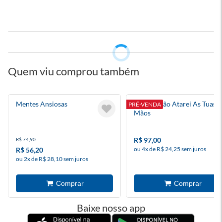
Quem viu comprou também
Mentes Ansiosas
Mas Eu Não Atarei As Tuas
PRÉ-VENDA
Mãos
R$ 97,00
R$ 74,90
ou 4x de R$ 24,25 sem juros
R$ 56,20
ou 2x de R$ 28,10 sem juros
Baixe nosso app