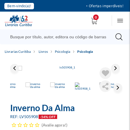
Bem-vindo(a)!
• Ofertas imperdíveis!
0
Livrarias Curitiba
Livros
Psicologia
Psicologia
Inverno Da Alma
LV505908
-54% OFF
Avalie agora!