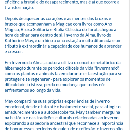
eficiência brutal e do desaparecimento, mas é aí que ocorre a 
transformação.

Depois de aquecer os corações e as mentes das bruxas e 
bruxos que acompanham a Magicae com livros como Ano 
Mágico, Bruxa Solitária e Bíblia Clássica do Tarot, chegou a 
hora de olhar para dentro de si. Inverno da Alma, livro de 
Katherine May, é um hino a uma estação muito difamada e um 
tributo à extraordinária capacidade dos humanos de aprender 
e crescer.

Em Inverno da Alma, a autora utiliza o conceito metafórico da 
hibernação durante os períodos difíceis da vida "invernando", 
como as plantas e animais fazem durante esta estação para se 
proteger e se regenerar - para explorar os momentos de 
dificuldade, tristeza, perda ou mudança que todos nós 
enfrentamos ao longo da vida. 

May compartilha suas próprias experiências de inverno 
emocional, desde o luto até o isolamento social, para atingir o 
amadurecimento e a autodescoberta. May também mergulha 
na história e nas tradições culturais relacionadas ao inverno, 
explorando a sabedoria ancestral que reconhece a importância 
de honrar esses períodos de quietude e reflexão, o inverno não 