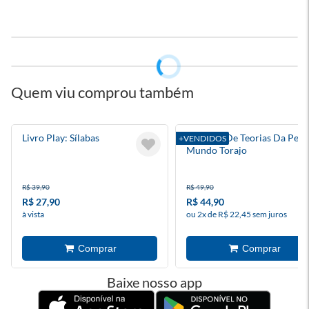
Quem viu comprou também
Livro Play: Sílabas
Caderno De Teorias Da Pessy
+VENDIDOS
Mundo Torajo
R$ 39,90
R$ 49,90
R$ 27,90
R$ 44,90
à vista
ou 2x de R$ 22,45 sem juros
Baixe nosso app