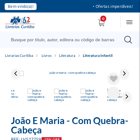
Bem-vindo(a)!
• Ofertas imperdíveis!
0
Livrarias Curitiba
Livros
Literatura
Literatura Infantil
João E Maria - Com Quebra-
Cabeça
LV527759
-25% OFF