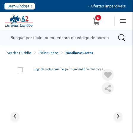
Bem-vindo(a)!
• Ofertas imperdíveis!
0
Livrarias Curitiba
Brinquedos
Baralhos e Cartas