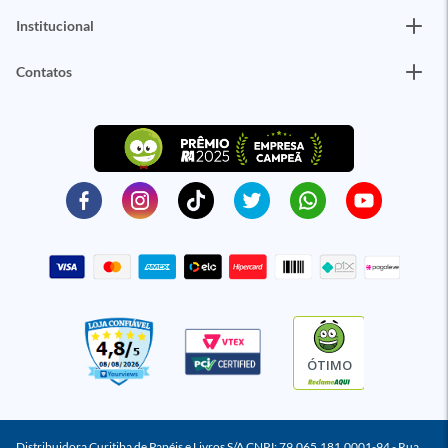
Institucional
Contatos
ÓTIMO
Distribuidora Curitiba de Papéis e Livros S/A CNPJ: 79.065.181.0001-94 - Rua