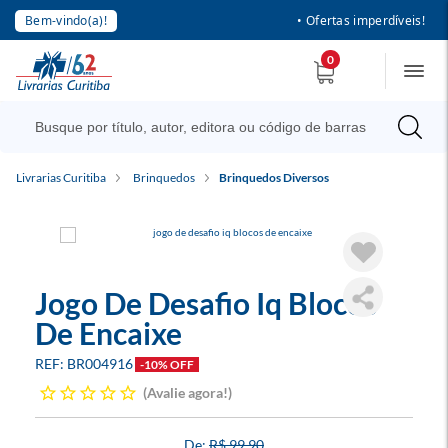
Bem-vindo(a)!
• Ofertas imperdíveis!
0
Livrarias Curitiba
Brinquedos
Brinquedos Diversos
Jogo De Desafio Iq Blocos
De Encaixe
BR004916
-10% OFF
Avalie agora!
R$ 99,90