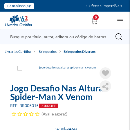
Bem-vindo(a)!
• Ofertas imperdíveis!
0
Livrarias Curitiba
Brinquedos
Brinquedos Diversos
Jogo Desafio Nas Alturas
Spider-Man X Venom
BR005015
-10% OFF
Avalie agora!
R$ 74,90