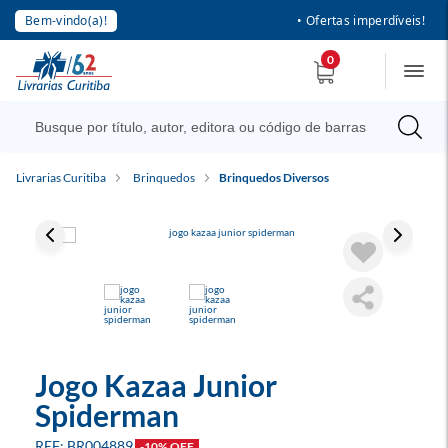
Bem-vindo(a)!
• Ofertas imperdíveis!
0
Livrarias Curitiba
Brinquedos
Brinquedos Diversos
Jogo Kazaa Junior
Spiderman
BR004889
-10% OFF