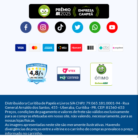
ÓTIMO
Distribuidora Curitiba de Papéis e Livros S/A CNPJ: 79.065.181.0001-94 - Rua
General Arnaldo dos Santos, 455 - Uberaba, Curitiba - PR, CEP: 81560-653
Preços, condições de pagamento e valores de frete são válidos exclusivamente
para as compras efetuadas em nosso site, não valendo, necessariamente, para as
nossas lojas físicas.
As imagens apresentadas neste site são meramente ilustrativas. Havendo
divergências de preços entre a vitrine e o carrinho de compras prevalece o preço
informado no carrinho.