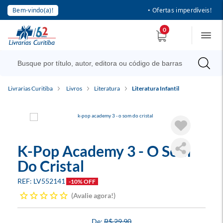
Bem-vindo(a)!
• Ofertas imperdíveis!
0
Livrarias Curitiba
Livros
Literatura
Literatura Infantil
K-Pop Academy 3 - O Som
Do Cristal
LV552141
-10% OFF
Avalie agora!
R$ 29,90