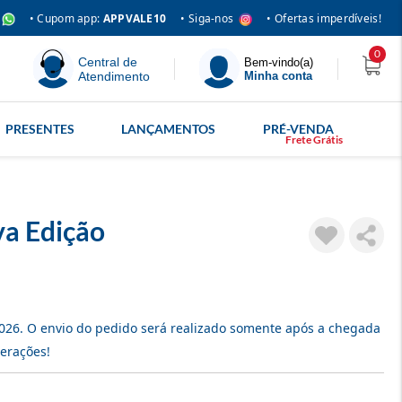
• Siga-nos
• Cupom app:
APPVALE10
• Ofertas imperdíveis!
0
Central de
Bem-vindo(a)
Atendimento
Minha conta
PRESENTES
LANÇAMENTOS
PRÉ-VENDA
va Edição
026
. O envio do pedido será realizado somente após a chegada
terações!