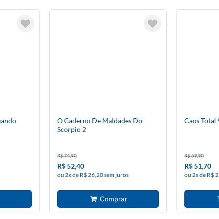
uando
O Caderno De Maldades Do
Caos Total 
Scorpio 2
R$ 74,90
R$ 69,90
R$ 52,40
R$ 51,70
ou 2x de R$ 26,20 sem juros
ou 2x de R$ 2