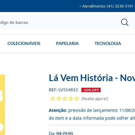
• Atendimento: (41) 3330-5191
COLECIONÁVEIS
PAPELARIA
TECNOLOGIA
Lá Vem História - No
LV554813
-10% OFF
Avalie agora!
Atenção:
previsão de lançamento:
11/08/2
do item e a data informada pode sofrer al
R$ 79,90