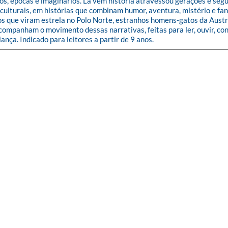
ados, épocas e imaginários. Lá vem história atravessou gerações e seg
s culturais, em histórias que combinam humor, aventura, mistério e f
sos que viram estrela no Polo Norte, estranhos homens-gatos da Aust
acompanham o movimento dessas narrativas, feitas para ler, ouvir, c
ança. Indicado para leitores a partir de 9 anos.