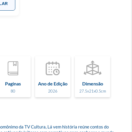
LAR
Paginas
Ano de Edição
Dimensão
80
2026
27.5x21x0.5cm
mônimo da TV Cultura, Lá vem história reúne contos do 