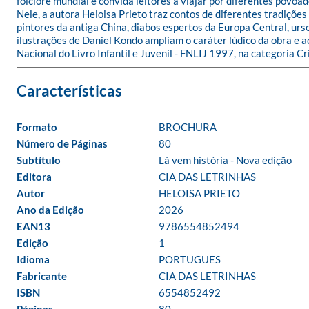
folclore mundial e convida leitores a viajar por diferentes povo
Nele, a autora Heloisa Prieto traz contos de diferentes tradiçõe
pintores da antiga China, diabos espertos da Europa Central, ur
ilustrações de Daniel Kondo ampliam o caráter lúdico da obra e 
Nacional do Livro Infantil e Juvenil - FNLIJ 1997, na categoria Cri
Formato
BROCHURA
Número de Páginas
80
Subtítulo
Lá vem história - Nova edição
Editora
CIA DAS LETRINHAS
Autor
HELOISA PRIETO
Ano da Edição
2026
EAN13
9786554852494
Edição
1
Idioma
PORTUGUES
Fabricante
CIA DAS LETRINHAS
ISBN
6554852492