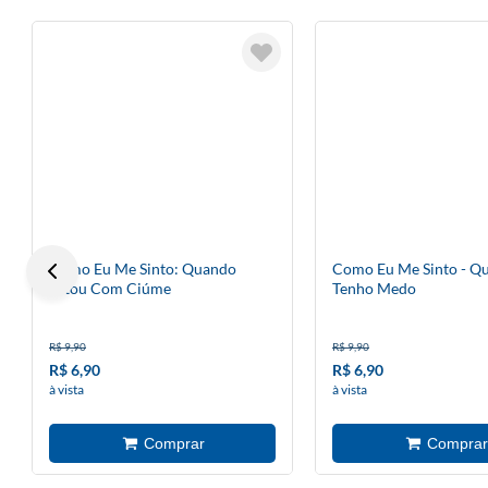
Como Eu Me Sinto: Quando
Como Eu Me Sinto - Q
Estou Com Ciúme
Tenho Medo
R$ 9,90
R$ 9,90
R$ 6,90
R$ 6,90
à vista
à vista