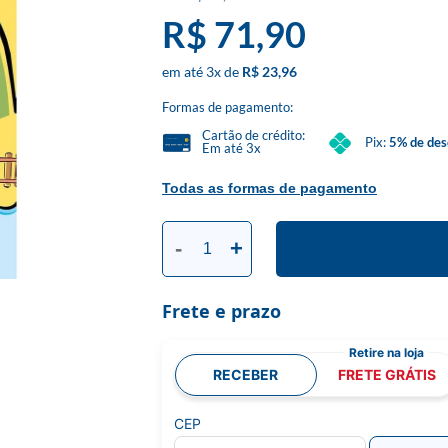
R$ 71,90
3
x
R$ 23,96
Formas de pagamento:
Cartão de crédito:
Pix:
5% de des
Em até 3x
Todas as formas de pagamento
-
+
Frete e prazo
RECEBER
FRETE GRÁTIS
CEP