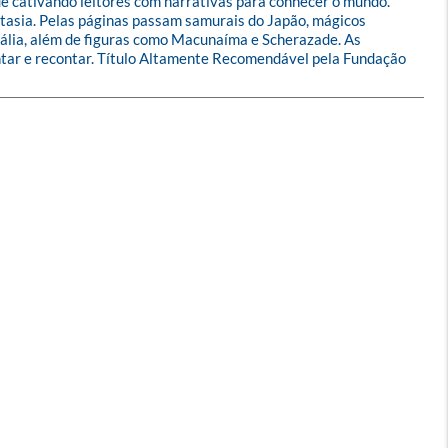
ue cativando leitores com narrativas para conhecer o mundo. 
antasia. Pelas páginas passam samurais do Japão, mágicos 
rália, além de figuras como Macunaíma e Scherazade. As 
ontar e recontar. Título Altamente Recomendável pela Fundação 