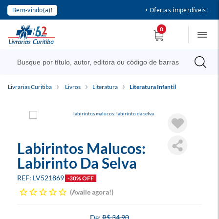
Bem-vindo(a)!
• Ofertas imperdíveis!
0
Livrarias Curitiba
Livros
Literatura
Literatura Infantil
Labirintos Malucos:
Labirinto Da Selva
LV521869
-30% OFF
Avalie agora!
R$ 34,90