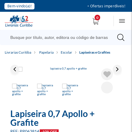
Bem-vindo(a)!
• Ofertas imperdíveis!
0
Livrarias Curitiba
Papelaria
Escolar
Lapiseiras e Grafites
Lapiseira 0,7 Apollo +
Grafite
PP063814
-10% OFF