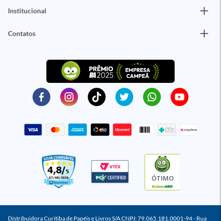
Institucional
Contatos
ÓTIMO
Distribuidora Curitiba de Papéis e Livros S/A CNPJ: 79.065.181.0001-94 - Rua