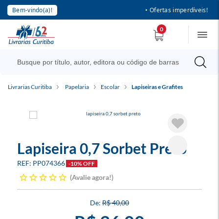
Bem-vindo(a)!
• Ofertas imperdíveis!
0
Livrarias Curitiba
Papelaria
Escolar
Lapiseiras e Grafites
Lapiseira 0,7 Sorbet Preto
PP074366
-10% OFF
Avalie agora!
R$ 40,00