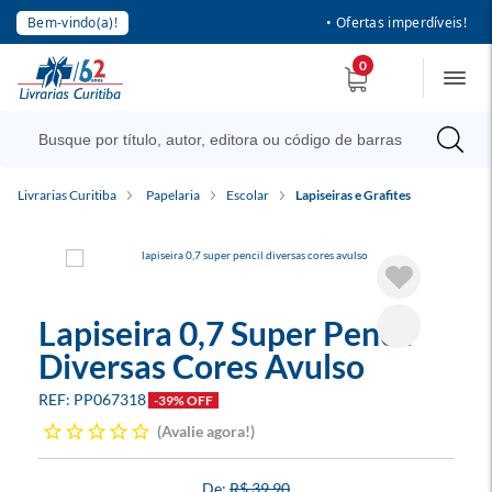
Bem-vindo(a)!
• Ofertas imperdíveis!
0
Livrarias Curitiba
Papelaria
Escolar
Lapiseiras e Grafites
Lapiseira 0,7 Super Pencil
Diversas Cores Avulso
PP067318
-39% OFF
Avalie agora!
R$ 39,90