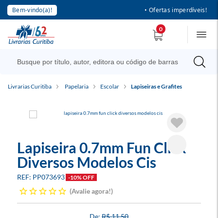
Bem-vindo(a)!
• Ofertas imperdíveis!
0
Livrarias Curitiba
Papelaria
Escolar
Lapiseiras e Grafites
Lapiseira 0.7mm Fun Click
Diversos Modelos Cis
PP073693
-10% OFF
Avalie agora!
R$ 11,50