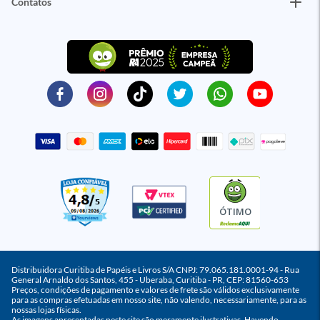
Contatos
ÓTIMO
Distribuidora Curitiba de Papéis e Livros S/A CNPJ: 79.065.181.0001-94 - Rua
General Arnaldo dos Santos, 455 - Uberaba, Curitiba - PR, CEP: 81560-653
Preços, condições de pagamento e valores de frete são válidos exclusivamente
para as compras efetuadas em nosso site, não valendo, necessariamente, para as
nossas lojas físicas.
As imagens apresentadas neste site são meramente ilustrativas. Havendo