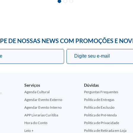
IPE DE NOSSAS NEWS COM PROMOÇÕES E NOV
Serviços
Dúvidas
ção Comemorativa 50 Anos (Encontros Clássicos Dc E Marvel)
Agenda Cultural
Perguntas Frequentes
Agendar Evento Externo
Política de Entregas
Agendar Evento Interno
Política de Exclusão
APP Livrarias Curitiba
Política de Pré-Venda
Hora do Conto
Política de Privacidade
Leio +
Política de Retirada em Loja