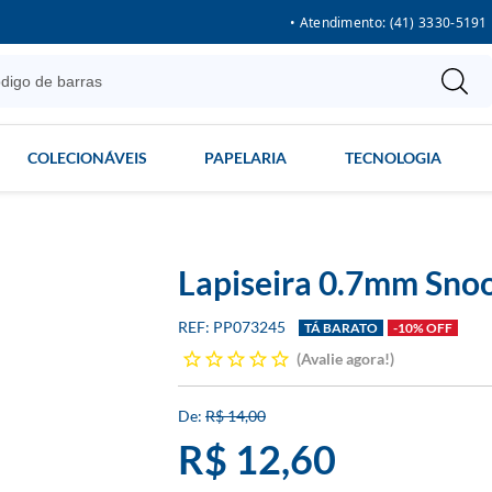
• Atendimento: (41) 3330-5191
COLECIONÁVEIS
PAPELARIA
TECNOLOGIA
Lapiseira 0.7mm Sno
PP073245
TÁ BARATO
-10% OFF
Avalie agora!
R$ 14,00
R$ 12,60