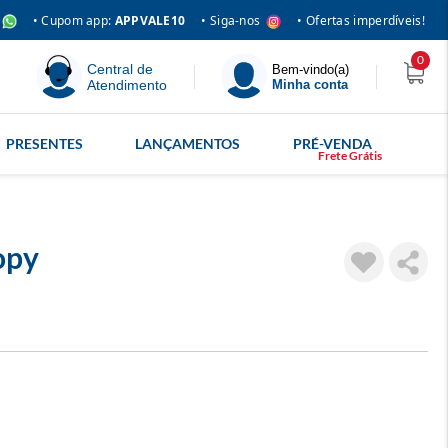
• Siga-nos
• Cupom app:
APPVALE10
• Ofertas imperdíveis!
0
Central de
Bem-vindo(a)
Atendimento
Minha conta
PRESENTES
LANÇAMENTOS
PRÉ-VENDA
opy