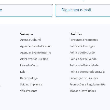
Serviços
Dúvidas
Agenda Cultural
Perguntas Frequentes
Agendar Evento Externo
Política de Entregas
Agendar Evento Interno
Política de Exclusão
APP Livrarias Curitiba
Política de Pré-Venda
Hora do Conto
Política de Privacidade
Leio +
Política de Retirada em Loja
Retire na Loja
Prevenção de Fraudes
Saiu na Imprensa
Promoções e Regulamentos
ção Comemorativa 50 Anos (Encontros Clássicos Dc E Marvel)
Vale Presente
Trocas e Devoluções