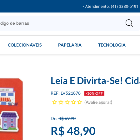
• Atendimento: (41) 3330-5191
COLECIONÁVEIS
PAPELARIA
TECNOLOGIA
Leia E Divirta-Se! Ci
LV521878
-30% OFF
Avalie agora!
R$ 69,90
R$ 48,90