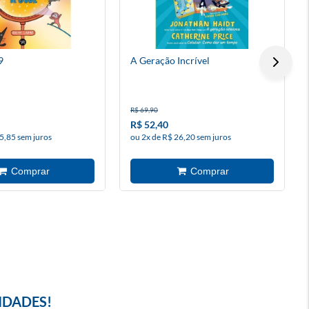
9
A Geração Incrível
R$ 69,90
R$ 52,40
5,85 sem juros
ou 2x de R$ 26,20 sem juros
IDADES!