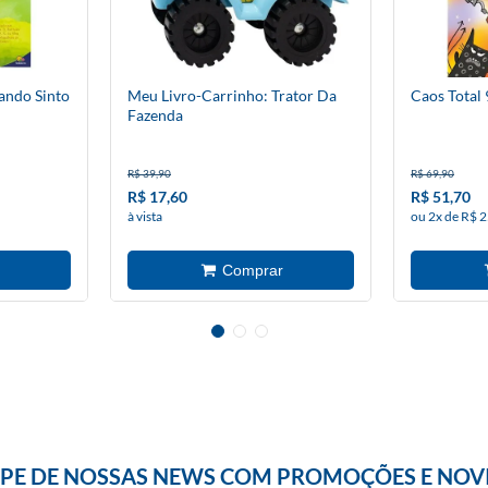
ando Sinto
Meu Livro-Carrinho: Trator Da
Caos Total 
Fazenda
R$ 39,90
R$ 69,90
R$ 17,60
R$ 51,70
à vista
ou 2x de R$ 2
IPE DE NOSSAS NEWS COM PROMOÇÕES E NOV