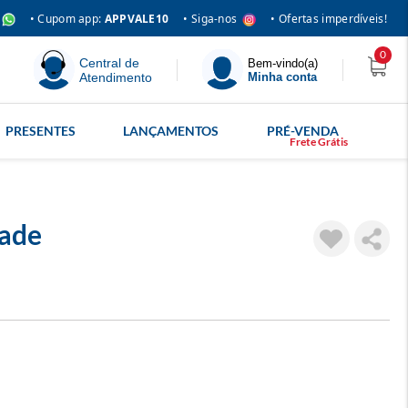
• Siga-nos
• Cupom app:
APPVALE10
• Ofertas imperdíveis!
0
Central de
Bem-vindo(a)
Atendimento
Minha conta
PRESENTES
LANÇAMENTOS
PRÉ-VENDA
dade