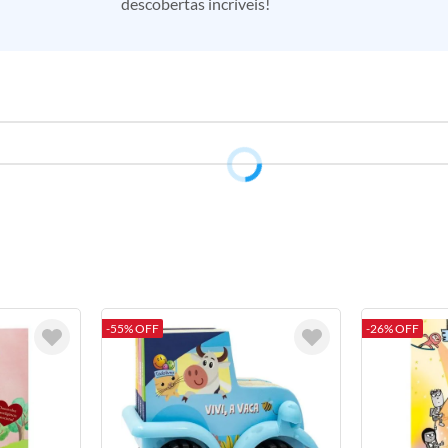
descobertas incríveis!
-55% OFF
-26% OFF