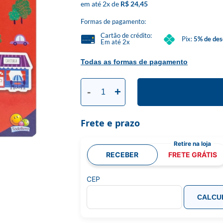
2
x
R$ 24,45
Formas de pagamento:
Cartão de crédito:
Pix:
5% de des
Em até 2x
Todas as formas de pagamento
-
+
Frete e prazo
RECEBER
FRETE GRÁTIS
CEP
CALCU