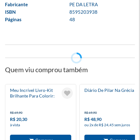
Fabricante
PE DA LETRA
ISBN
8595203938
Páginas
48
Quem viu comprou também
Meu Incrível Livro-Kit
Diário De Pilar Na Grécia
Brilhante Para Colorir:
Animais Bebês
R$ 69,90
R$ 69,90
R$ 20,30
R$ 48,90
à vista
ou 2x de R$ 24,45 sem juros