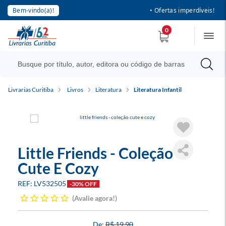
Bem-vindo(a)!
• Ofertas imperdíveis!
0
Livrarias Curitiba
Livros
Literatura
Literatura Infantil
Little Friends - Coleção
Cute E Cozy
LV532505
-30% OFF
Avalie agora!
R$ 19,90