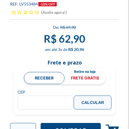
LV553484
-10% OFF
Avalie agora!
R$ 69,90
R$ 62,90
3
x
R$ 20,96
Frete e prazo
RECEBER
FRETE GRÁTIS
CEP
CALCULAR