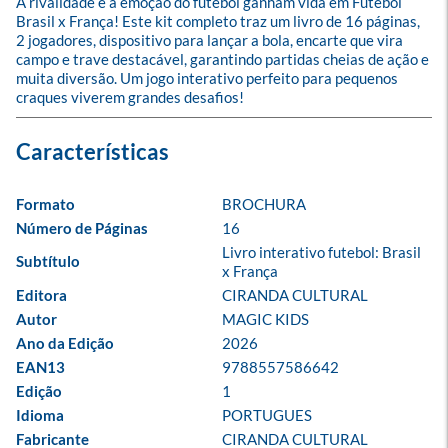
A rivalidade e a emoção do futebol ganham vida em Futebol 
Brasil x França! Este kit completo traz um livro de 16 páginas, 
2 jogadores, dispositivo para lançar a bola, encarte que vira 
campo e trave destacável, garantindo partidas cheias de ação e 
muita diversão. Um jogo interativo perfeito para pequenos 
craques viverem grandes desafios!
Formato
BROCHURA
Número de Páginas
16
Livro interativo futebol: Brasil 
Subtítulo
x França
Editora
CIRANDA CULTURAL
Autor
MAGIC KIDS
Ano da Edição
2026
EAN13
9788557586642
Edição
1
Idioma
PORTUGUES
Fabricante
CIRANDA CULTURAL